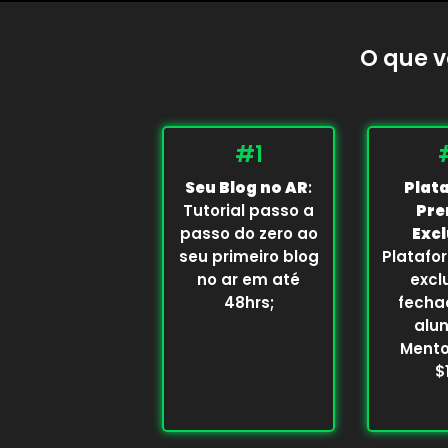
O que v
#1
Seu Blog no AR
:
Plat
Tutorial passo a
Pr
passo do zero ao
Excl
seu primeiro blog
Platafo
no ar em até
excl
48hrs;
fecha
alu
Mento
$