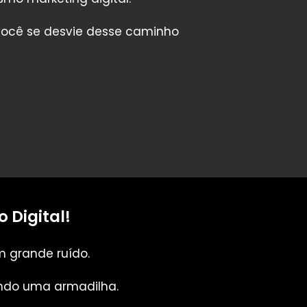
 você se desvie desse caminho
 Digital!
m grande ruído.
ando uma armadilha.