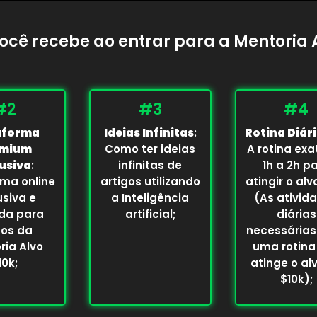
ocê recebe ao entrar para a Mentoria A
#2
#3
#4
aforma
Ideias Infinitas
:
Rotina Diári
emium
Como ter ideias
A rotina exa
usiva
:
infinitas de
1h a 2h p
rma online
artigos utilizando
atingir o alv
usiva e
a Inteligência
(As ativid
da para
artificial;
diárias
nos da
necessárias
ria Alvo
uma rotina
10k;
atinge o al
$10k);