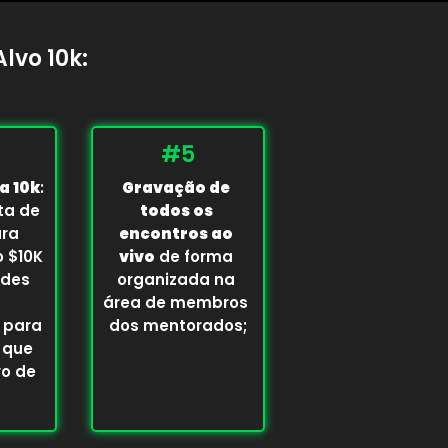
lvo 10k:
#5
a 10k
:
Gravação de 
ta de
todos os 
ara
encontros ao 
o $10K
vivo
 de forma 
ades
organizada na 
área de membros 
 para
dos mentorados;
 que
vo de