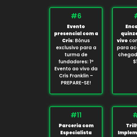
#6
Evento
Enc
presencial com a
quinz
Cris
: Bônus
vivo
com
exclusivo para a
para ac
turma de
chegad
fundadores: 1º
$
Evento ao vivo da
Cris Franklin –
PREPARE-SE!
#11
#
Parceria com
Tril
Especialista
Implem