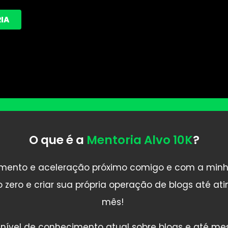
IA
O que é a
Mentoria Alvo 10K
?
to e aceleração próximo comigo e com a minha 
zero e criar sua própria operação de blogs até atin
mês!
nível de conhecimento atual sobre blogs e até mes