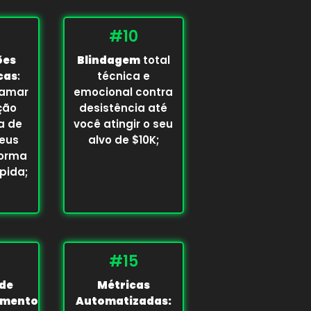
#10
ões
Blindagem
total
cas
:
técnica e
ramar
emocional contra
ção
desistência até
a de
você atingir o seu
seus
alvo de $10K;
forma
pida;
#15
 de
Métricas
mento
Automatizadas: