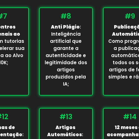
#7
#8
#9
ontros
Anti Plágio
:
Publicaç
enais ao
Inteligência
Automáti
 tutorias
artificial que
Como prog
elerar sua
garante a
a publica
a ao Alvo
autenticidade e
automátic
10K;
legitimidade dos
todos os 
artigos
artigos de 
produzidos pela
simples e rá
IA;
12
#13
#14
has de
Artigos 
12 meses
entação
:
Automáticos
: 
acompanha