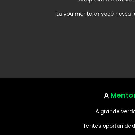
Eu vou mentorar você nessa j
A
Mentor
A grande verda
Tantas oportunidad