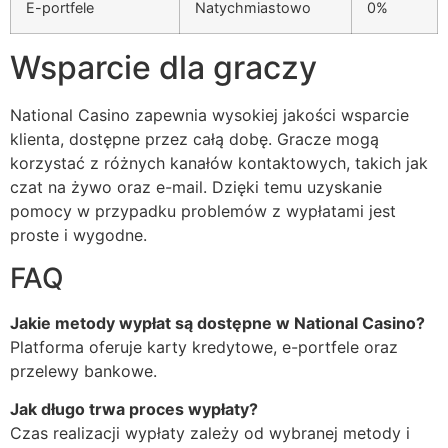
E-portfele
Natychmiastowo
0%
Wsparcie dla graczy
National Casino zapewnia wysokiej jakości wsparcie
klienta, dostępne przez całą dobę. Gracze mogą
korzystać z różnych kanałów kontaktowych, takich jak
czat na żywo oraz e-mail. Dzięki temu uzyskanie
pomocy w przypadku problemów z wypłatami jest
proste i wygodne.
FAQ
Jakie metody wypłat są dostępne w National Casino?
Platforma oferuje karty kredytowe, e-portfele oraz
przelewy bankowe.
Jak długo trwa proces wypłaty?
Czas realizacji wypłaty zależy od wybranej metody i