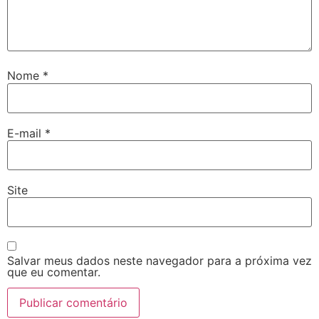
Nome
*
E-mail
*
Site
Salvar meus dados neste navegador para a próxima vez
que eu comentar.