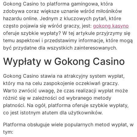
Gokong Casino to platforma gamingowa, która
zdobywa coraz większe uznanie wśród miłośników
hazardu online. Jednym z kluczowych pytań, które
często pojawia się wśród graczy, jest:
gokong kasyno
oferuje szybkie wypłaty? W tej artykule przyjrzymy się
temu aspektowi i przedstawimy informacje, które mogą
być przydatne dla wszystkich zainteresowanych.
Wypłaty w Gokong Casino
Gokong Casino stawia na atrakcyjny system wypłat,
który ma na celu zaspokojenie oczekiwań graczy.
Warto zwrócić uwagę, że czas realizacji wypłat może
różnić się w zależności od wybranego metody
płatności. Na ogół, platforma oferuje szybkie wypłaty,
co jest istotnym atutem dla użytkowników.
Platforma obsługuje wiele popularnych metod wypłat, w
tym: