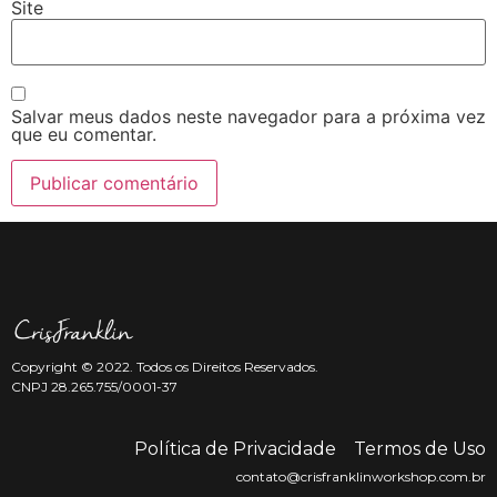
Site
Salvar meus dados neste navegador para a próxima vez
que eu comentar.
Copyright © 2022. Todos os Direitos Reservados.
CNPJ 28.265.755/0001-37
Política de Privacidade
Termos de Uso
contato@crisfranklinworkshop.com.br