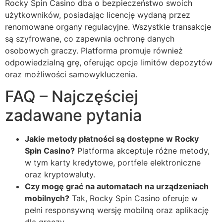
Rocky Spin Casino dba o bezpieczeństwo swoich
użytkowników, posiadając licencję wydaną przez
renomowane organy regulacyjne. Wszystkie transakcje
są szyfrowane, co zapewnia ochronę danych
osobowych graczy. Platforma promuje również
odpowiedzialną grę, oferując opcje limitów depozytów
oraz możliwości samowykluczenia.
FAQ – Najczęściej
zadawane pytania
Jakie metody płatności są dostępne w Rocky
Spin Casino?
Platforma akceptuje różne metody,
w tym karty kredytowe, portfele elektroniczne
oraz kryptowaluty.
Czy mogę grać na automatach na urządzeniach
mobilnych?
Tak, Rocky Spin Casino oferuje w
pełni responsywną wersję mobilną oraz aplikację
dla graczy.