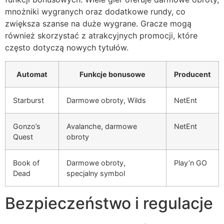
mnożniki wygranych oraz dodatkowe rundy, co
zwiększa szanse na duże wygrane. Gracze mogą
również skorzystać z atrakcyjnych promocji, które
często dotyczą nowych tytułów.
Automat
Funkcje bonusowe
Producent
Starburst
Darmowe obroty, Wilds
NetEnt
Gonzo’s
Avalanche, darmowe
NetEnt
Quest
obroty
Book of
Darmowe obroty,
Play’n GO
Dead
specjalny symbol
Bezpieczeństwo i regulacje