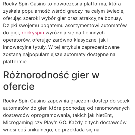
Rocky Spin Casino to nowoczesna platforma, która
zyskała popularność wśród graczy na całym świecie,
oferując szeroki wybór gier oraz atrakcyjne bonusy.
Dzięki swojemu bogatemu asortymentowi automatów
do gier,
rockyspin
wyróżnia się na tle innych
operatorów, oferując zarówno klasyczne, jak i
innowacyjne tytuły. W tej artykule zaprezentowane
zostaną najpopularniejsze automaty dostępne na
platformie.
Różnorodność gier w
ofercie
Rocky Spin Casino zapewnia graczom dostęp do setek
automatów do gier, które pochodzą od renomowanych
dostawców oprogramowania, takich jak NetEnt,
Microgaming czy Play’n GO. Każdy z tych dostawców
wnosi coś unikalnego, co przekłada się na