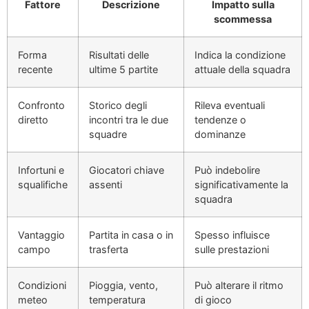
Fattore
Descrizione
Impatto sulla
scommessa
Forma
Risultati delle
Indica la condizione
recente
ultime 5 partite
attuale della squadra
Confronto
Storico degli
Rileva eventuali
diretto
incontri tra le due
tendenze o
squadre
dominanze
Infortuni e
Giocatori chiave
Può indebolire
squalifiche
assenti
significativamente la
squadra
Vantaggio
Partita in casa o in
Spesso influisce
campo
trasferta
sulle prestazioni
Condizioni
Pioggia, vento,
Può alterare il ritmo
meteo
temperatura
di gioco