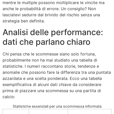
mentre le multiple possono moltiplicare le vincite ma
anche le probabilità di errore. Un consiglio? Non
lasciatevi sedurre dal brivido del rischio senza una
strategia ben definita.
Analisi delle performance:
dati che parlano chiaro
Chi pensa che le scommesse siano solo fortuna,
probabilmente non ha mai studiato una tabella di
statistiche. I numeri raccontano storie, tendenze e
anomalie che possono fare la differenza tra una puntata
azzardata e una scelta ponderata. Ecco una tabella
esemplificativa di alcuni dati chiave da considerare
prima di piazzare una scommessa su una partita di
calcio:
Statistiche essenziali per una scommessa informata