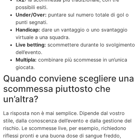
possibili esiti.
Under/Over:
puntare sul numero totale di gol o
punti segnati.
Handicap:
dare un vantaggio o uno svantaggio
virtuale a una squadra.
Live betting:
scommettere durante lo svolgimento
dell’evento.
Multipla:
combinare più scommesse in un’unica
giocata.
Quando conviene scegliere una
scommessa piuttosto che
un’altra?
La risposta non è mai semplice. Dipende dal vostro
stile, dalla conoscenza dell’evento e dalla gestione del
rischio. Le scommesse live, per esempio, richiedono
riflessi pronti e una buona dose di sangue freddo,