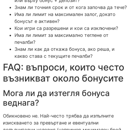
или върху бонус + депозит?
Знам ли точния срок и от кога започва да тече?
Има ли лимит на максимален залог, докато
бонусът е активен?
Кои игри са разрешени и кои са изключени?
Има ли лимит за максимално теглене от
печалби?
Знам ли как да откажа бонуса, ако реша, и
какво става с текущите печалби?
FAQ: въпроси, които често
възникват около бонусите
Мога ли да изтегля бонуса
веднага?
Обикновено не. Най-често трябва да изпълните
изискването за превъртане и евентуални
допълнителни условия (например минимален брой