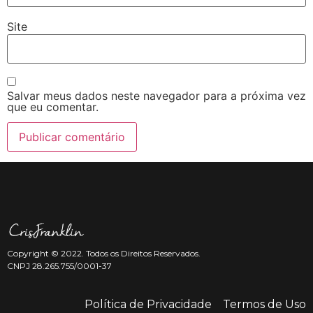
Site
Salvar meus dados neste navegador para a próxima vez
que eu comentar.
Copyright © 2022. Todos os Direitos Reservados.
CNPJ 28.265.755/0001-37
Política de Privacidade
Termos de Uso