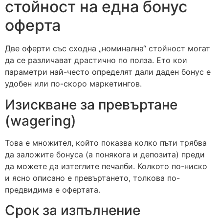
стойност на една бонус
оферта
Две оферти със сходна „номинална“ стойност могат
да се различават драстично по полза. Ето кои
параметри най-често определят дали даден бонус е
удобен или по-скоро маркетингов.
Изискване за превъртане
(wagering)
Това е множител, който показва колко пъти трябва
да заложите бонуса (а понякога и депозита) преди
да можете да изтеглите печалби. Колкото по-ниско
и ясно описано е превъртането, толкова по-
предвидима е офертата.
Срок за изпълнение