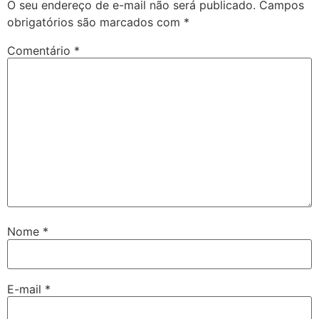
O seu endereço de e-mail não será publicado.
Campos
obrigatórios são marcados com
*
Comentário
*
Nome
*
E-mail
*