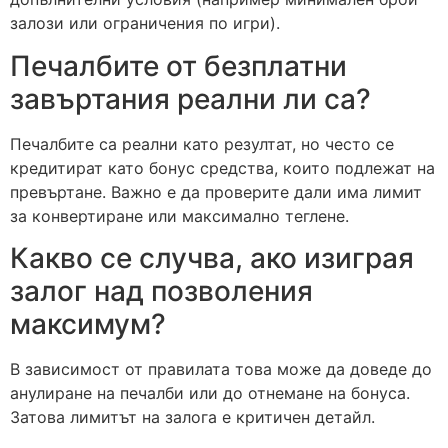
залози или ограничения по игри).
Печалбите от безплатни
завъртания реални ли са?
Печалбите са реални като резултат, но често се
кредитират като бонус средства, които подлежат на
превъртане. Важно е да проверите дали има лимит
за конвертиране или максимално теглене.
Какво се случва, ако изиграя
залог над позволения
максимум?
В зависимост от правилата това може да доведе до
анулиране на печалби или до отнемане на бонуса.
Затова лимитът на залога е критичен детайл.