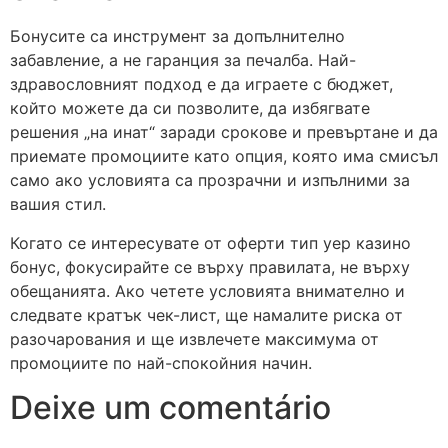
Бонусите са инструмент за допълнително
забавление, а не гаранция за печалба. Най-
здравословният подход е да играете с бюджет,
който можете да си позволите, да избягвате
решения „на инат“ заради срокове и превъртане и да
приемате промоциите като опция, която има смисъл
само ако условията са прозрачни и изпълними за
вашия стил.
Когато се интересувате от оферти тип yep казино
бонус, фокусирайте се върху правилата, не върху
обещанията. Ако четете условията внимателно и
следвате кратък чек-лист, ще намалите риска от
разочарования и ще извлечете максимума от
промоциите по най-спокойния начин.
Deixe um comentário