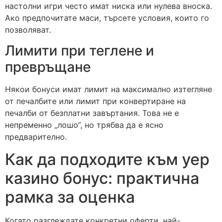
настолни игри често имат ниска или нулева вноска.
Ако предпочитате маси, търсете условия, които го
позволяват.
Лимити при теглене и
превръщане
Някои бонуси имат лимит на максимално изтегляне
от печалбите или лимит при конвертиране на
печалби от безплатни завъртания. Това не е
непременно „лошо“, но трябва да е ясно
предварително.
Как да подходите към yep
казино бонус: практична
рамка за оценка
Когато разглеждате конкретни оферти, най-